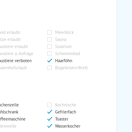
nd erlaubt
Meerblick
tze erlaubt
Sauna
ustiere erlaubt
Solarium
ustiere a. Anfrage
Schwimmbad
ustiere verboten
Haarföhn
uernhofurlaub
Bügeleisen+Brett
chenzeile
Kochnische
hlschrank
Gefrierfach
ffeemaschine
Toaster
krowelle
Wasserkocher