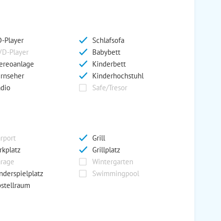
-Player
Schlafsofa
D-Player
Babybett
ereoanlage
Kinderbett
rnseher
Kinderhochstuhl
dio
Safe/Tresor
rport
Grill
rkplatz
Grillplatz
rage
Wintergarten
nderspielplatz
Swimmingpool
stellraum