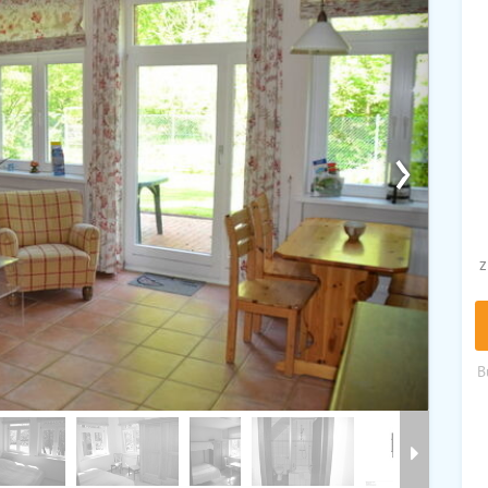
›
z
B