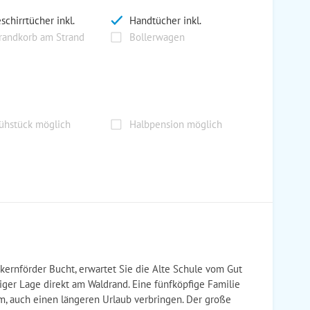
schirrtücher inkl.
Handtücher inkl.
randkorb am Strand
Bollerwagen
ühstück möglich
Halbpension möglich
ckernförder Bucht, erwartet Sie die Alte Schule vom Gut
iger Lage direkt am Waldrand. Eine fünfköpfige Familie
, auch einen längeren Urlaub verbringen. Der große