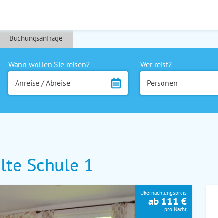
Buchungsanfrage
Wann wollen Sie reisen?
Wer reist?
Anreise / Abreise
Personen
lte Schule 1
Übernachtungspreis
ab 111 €
pro Nacht