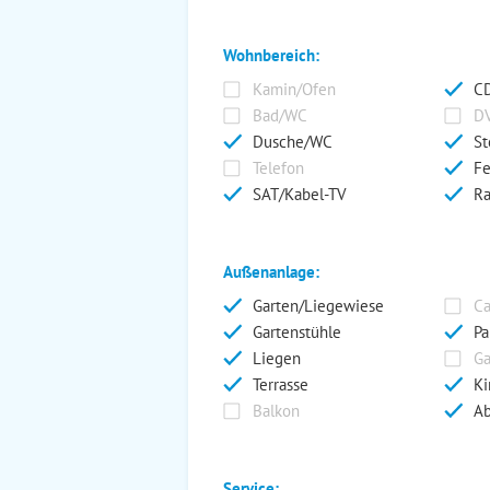
Wohnbereich:
Kamin/Ofen
CD
Bad/WC
DV
Dusche/WC
St
Telefon
Fe
SAT/Kabel-TV
Ra
Außenanlage:
Garten/Liegewiese
Ca
Gartenstühle
Pa
Liegen
Ga
Terrasse
Ki
Balkon
Ab
Service: