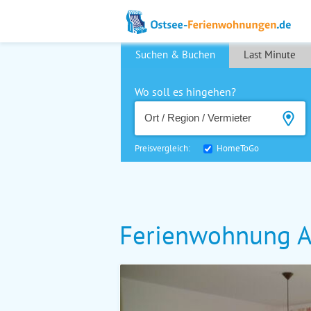
Suchen & Buchen
Last Minute
Wo soll es hingehen?
Preisvergleich:
HomeToGo
Ferienwohnung A