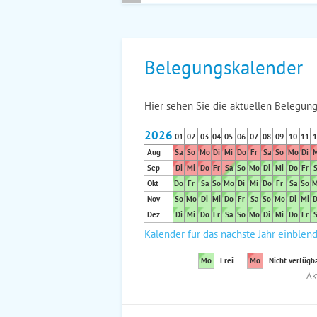
Belegungskalender
Hier sehen Sie die aktuellen Belegung
2026
01
02
03
04
05
06
07
08
09
10
11
1
Aug
Sa
So
Mo
Di
Mi
Do
Fr
Sa
So
Mo
Di
M
Sep
Di
Mi
Do
Fr
Sa
So
Mo
Di
Mi
Do
Fr
S
Okt
Do
Fr
Sa
So
Mo
Di
Mi
Do
Fr
Sa
So
M
Nov
So
Mo
Di
Mi
Do
Fr
Sa
So
Mo
Di
Mi
D
Dez
Di
Mi
Do
Fr
Sa
So
Mo
Di
Mi
Do
Fr
S
Kalender für das nächste Jahr einblen
Mo
Frei
Mo
Nicht verfügb
Ak