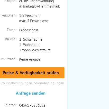
Objekt:
60 m² Ferienwohnung
in Barkelsby-Hemmelmark
Personen:
1-5 Personen
max. 5 Erwachsene
Etage:
Erdgeschoss
Räume:
2 Schlafräume
1 Wohnraum
1 Wohn-/Schlafraum
um Strand:
Keine Angabe
Preise & Verfügbarkeit prüfen
uchungsbedingungen
Stornobedingungen
Anfrage senden
Telefon:
04561 - 5253052