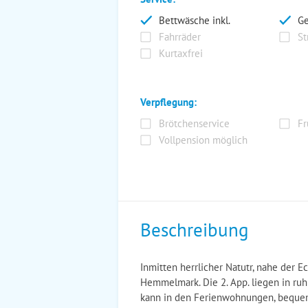
Bettwäsche inkl.
Ge
Fahrräder
St
Kurtaxfrei
Verpflegung:
Brötchenservice
Fr
Vollpension möglich
Beschreibung
Inmitten herrlicher Natutr, nahe der E
Hemmelmark. Die 2. App. liegen in ruh
kann in den Ferienwohnungen, bequem