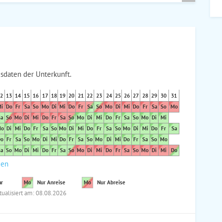
sdaten der Unterkunft.
2
13
14
15
16
17
18
19
20
21
22
23
24
25
26
27
28
29
30
31
i
Do
Fr
Sa
So
Mo
Di
Mi
Do
Fr
Sa
So
Mo
Di
Mi
Do
Fr
Sa
So
Mo
a
So
Mo
Di
Mi
Do
Fr
Sa
So
Mo
Di
Mi
Do
Fr
Sa
So
Mo
Di
Mi
o
Di
Mi
Do
Fr
Sa
So
Mo
Di
Mi
Do
Fr
Sa
So
Mo
Di
Mi
Do
Fr
Sa
o
Fr
Sa
So
Mo
Di
Mi
Do
Fr
Sa
So
Mo
Di
Mi
Do
Fr
Sa
So
Mo
a
So
Mo
Di
Mi
Do
Fr
Sa
So
Mo
Di
Mi
Do
Fr
Sa
So
Mo
Di
Mi
Do
den
ar
Mo
Nur Anreise
Mo
Nur Abreise
tualisiert am: 08.08.2026