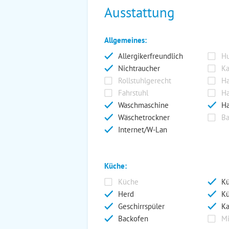
Ausstattung
Allgemeines:
Allergikerfreundlich
Hu
Nichtraucher
Ka
Rollstuhlgerecht
Ha
Fahrstuhl
Ha
Waschmaschine
Ha
Wäschetrockner
Ba
Internet/W-Lan
Küche:
Küche
Kü
Herd
Kü
Geschirrspüler
Ka
Backofen
Mi