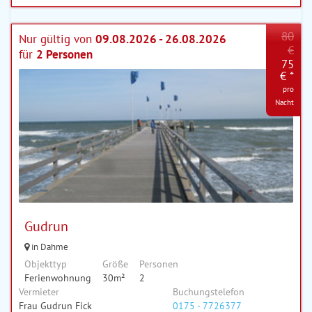
80
Nur gültig von
09.08.2026 - 26.08.2026
€
für
2 Personen
75
€ *
pro
Nacht
Gudrun
in Dahme
Objekttyp
Größe
Personen
Ferienwohnung
30m²
2
Vermieter
Buchungstelefon
Frau Gudrun Fick
0175 - 7726377