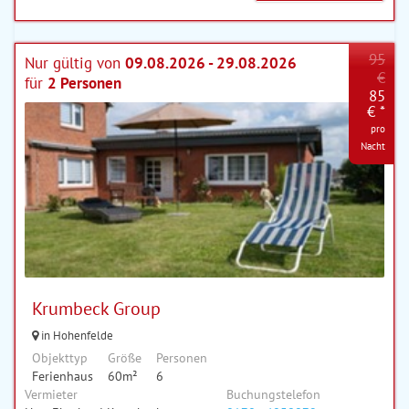
95
Nur gültig von
09.08.2026 - 29.08.2026
€
für
2 Personen
85
€ *
pro
Nacht
Krumbeck Group
in Hohenfelde
Objekttyp
Größe
Personen
Ferienhaus
60m²
6
Vermieter
Buchungstelefon