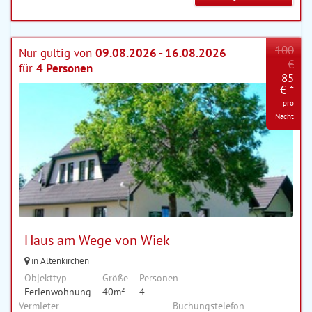
100
Nur gültig von
09.08.2026 - 16.08.2026
€
für
4 Personen
85
€ *
pro
Nacht
Haus am Wege von Wiek
in Altenkirchen
Objekttyp
Größe
Personen
Ferienwohnung
40m²
4
Vermieter
Buchungstelefon