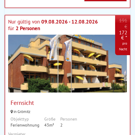
191
Nur gültig von
09.08.2026 - 12.08.2026
€
für
2 Personen
172
€ *
pro
Nacht
Fernsicht
in Grömitz
Objekttyp
Größe
Personen
Ferienwohnung
43m²
2
Vermieter