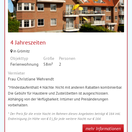
4 Jahreszeiten
in Grömitz
Objekttyp
Größe
Personen
Ferienwohnung
58m²
2
Vermieter
Frau Christiane Wehrendt
*Mindestaufenthalt 4 Nächte. Nicht mit anderen Rabatten kombinierbar.
Die Gebühr für Haustiere und Zustellbetten ist ausgeschlossen.
Abhängig von der Verfügbarkeit. Irrtümer und Preisänderungen
vorbehalten.
* Der Preis für die erste Nacht im Rahmen dieses Angebotes beträgt € 164 inkl.
Endreinigung (in Höhe von € 0 ), für jede weitere Nacht nur € 164.
mehr Informationen