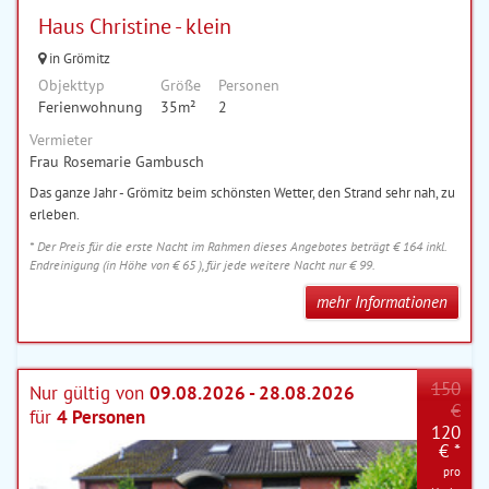
Haus Christine - klein
in Grömitz
Objekttyp
Größe
Personen
Ferienwohnung
35m²
2
Vermieter
Frau Rosemarie Gambusch
Das ganze Jahr - Grömitz beim schönsten Wetter, den Strand sehr nah, zu
erleben.
* Der Preis für die erste Nacht im Rahmen dieses Angebotes beträgt € 164 inkl.
Endreinigung (in Höhe von € 65 ), für jede weitere Nacht nur € 99.
mehr Informationen
150
Nur gültig von
09.08.2026 - 28.08.2026
€
für
4 Personen
120
€ *
pro