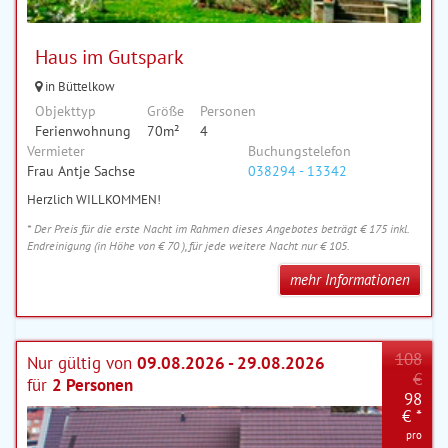
Haus im Gutspark
in Büttelkow
Objekttyp
Größe
Personen
Ferienwohnung
70m²
4
Vermieter
Buchungstelefon
Frau Antje Sachse
038294 - 13342
Herzlich WILLKOMMEN!
* Der Preis für die erste Nacht im Rahmen dieses Angebotes beträgt € 175 inkl.
Endreinigung (in Höhe von € 70 ), für jede weitere Nacht nur € 105.
mehr Informationen
108
Nur gültig von
09.08.2026 - 29.08.2026
€
für
2 Personen
98
€ *
pro