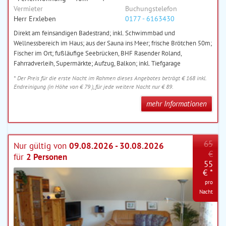
Vermieter
Buchungstelefon
Herr Erxleben
0177 - 6163430
Direkt am feinsandigen Badestrand; inkl. Schwimmbad und
Wellnessbereich im Haus; aus der Sauna ins Meer; frische Brötchen 50m;
Fischer im Ort; fußläufige Seebrücken, BHF Rasender Roland,
Fahrradverleih, Supermärkte; Aufzug, Balkon; inkl. Tiefgarage
* Der Preis für die erste Nacht im Rahmen dieses Angebotes beträgt € 168 inkl.
Endreinigung (in Höhe von € 79 ), für jede weitere Nacht nur € 89.
mehr Informationen
65
Nur gültig von
09.08.2026 - 30.08.2026
€
für
2 Personen
55
€ *
pro
Nacht