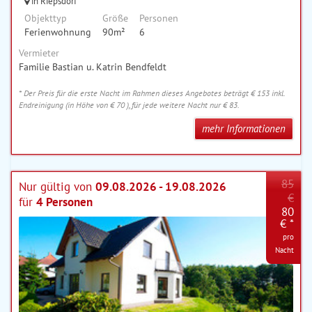
in Riepsdorf
Objekttyp
Größe
Personen
Ferienwohnung
90m²
6
Vermieter
Familie Bastian u. Katrin Bendfeldt
* Der Preis für die erste Nacht im Rahmen dieses Angebotes beträgt € 153 inkl.
Endreinigung (in Höhe von € 70 ), für jede weitere Nacht nur € 83.
mehr Informationen
85
Nur gültig von
09.08.2026 - 19.08.2026
€
für
4 Personen
80
€ *
pro
Nacht