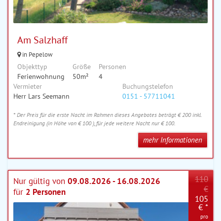
Am Salzhaff
in Pepelow
Objekttyp
Größe
Personen
Ferienwohnung
50m²
4
Vermieter
Buchungstelefon
Herr Lars Seemann
0151 - 57711041
* Der Preis für die erste Nacht im Rahmen dieses Angebotes beträgt € 200 inkl.
Endreinigung (in Höhe von € 100 ), für jede weitere Nacht nur € 100.
mehr Informationen
110
Nur gültig von
09.08.2026 - 16.08.2026
€
für
2 Personen
105
€ *
pro