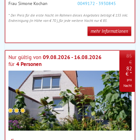
Frau Simone Kochan
0049172 - 3930845
* Der Preis für die erste Nacht im Rahmen dieses Angebotes beträgt € 155 inkl.
Endreinigung (in Höhe von € 70 ), für jede weitere Nacht nur € 85.
mehr Informationen
85
Nur gültig von
09.08.2026 - 16.08.2026
€
für
4 Personen
82
€ *
pro
Nacht