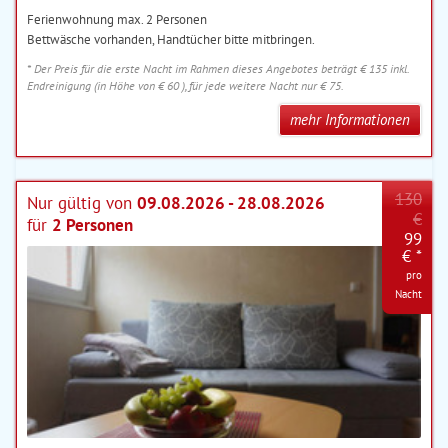
Ferienwohnung max. 2 Personen
Bettwäsche vorhanden, Handtücher bitte mitbringen.
* Der Preis für die erste Nacht im Rahmen dieses Angebotes beträgt € 135 inkl.
Endreinigung (in Höhe von € 60 ), für jede weitere Nacht nur € 75.
mehr Informationen
130
Nur gültig von
09.08.2026 - 28.08.2026
€
für
2 Personen
99
€ *
pro
Nacht