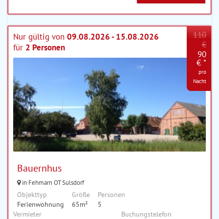
110
Nur gültig von
09.08.2026 - 15.08.2026
€
für
2 Personen
90
€ *
pro
Nacht
Bauernhus
in Fehmarn OT Sulsdorf
Objekttyp
Größe
Personen
Ferienwohnung
65m²
5
Vermieter
Buchungstelefon