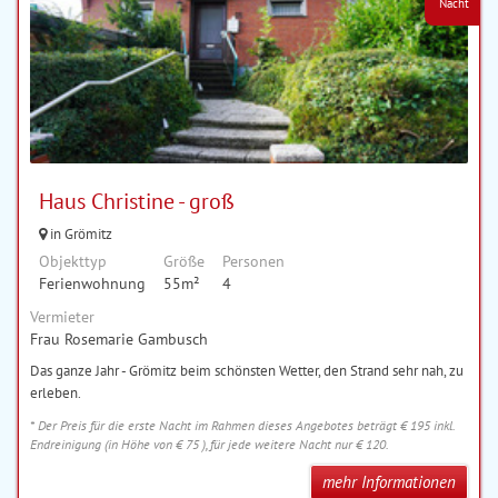
Nacht
Haus Christine - groß
in Grömitz
Objekttyp
Größe
Personen
Ferienwohnung
55m²
4
Vermieter
Frau Rosemarie Gambusch
Das ganze Jahr - Grömitz beim schönsten Wetter, den Strand sehr nah, zu
erleben.
* Der Preis für die erste Nacht im Rahmen dieses Angebotes beträgt € 195 inkl.
Endreinigung (in Höhe von € 75 ), für jede weitere Nacht nur € 120.
mehr Informationen