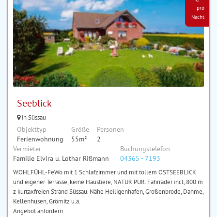
pro
Nacht
Seeblick
in Süssau
Objekttyp
Größe
Personen
Ferienwohnung
55m²
2
Vermieter
Buchungstelefon
Familie Elvira u. Lothar Rißmann
04365 - 7193
WOHLFÜHL-FeWo mit 1 Schlafzimmer und mit tollem OSTSEEBLICK
und eigener Terrasse, keine Haustiere, NATUR PUR. Fahrräder incl, 800 m
z kurtaxfreien Strand Süssau. Nähe Heiligenhafen, Großenbrode, Dahme,
Kellenhusen, Grömitz u.a.
Angebot anfordern