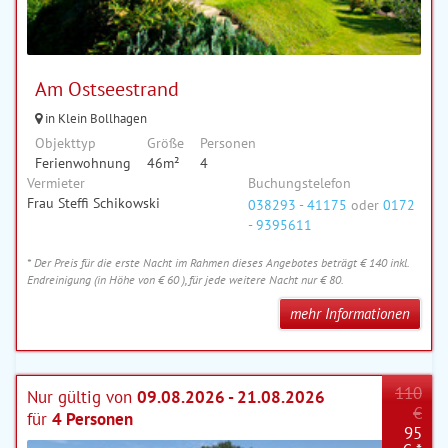
Am Ostseestrand
in Klein Bollhagen
Objekttyp
Größe
Personen
Ferienwohnung
46m²
4
Vermieter
Buchungstelefon
Frau Steffi Schikowski
038293 - 41175
oder
0172
- 9395611
* Der Preis für die erste Nacht im Rahmen dieses Angebotes beträgt € 140 inkl.
Endreinigung (in Höhe von € 60 ), für jede weitere Nacht nur € 80.
mehr Informationen
110
Nur gültig von
09.08.2026 - 21.08.2026
€
für
4 Personen
95