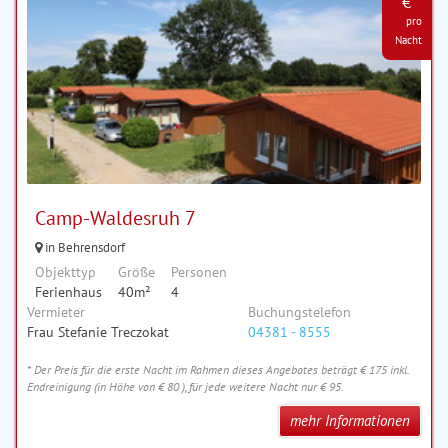
€ *
pro
Nacht
Camp-Waldesruh 7
in Behrensdorf
Objekttyp
Größe
Personen
Ferienhaus
40m²
4
Vermieter
Buchungstelefon
Frau Stefanie Treczokat
04381 - 8555
* Der Preis für die erste Nacht im Rahmen dieses Angebotes beträgt € 175 inkl.
Endreinigung (in Höhe von € 80 ), für jede weitere Nacht nur € 95.
mehr Informationen