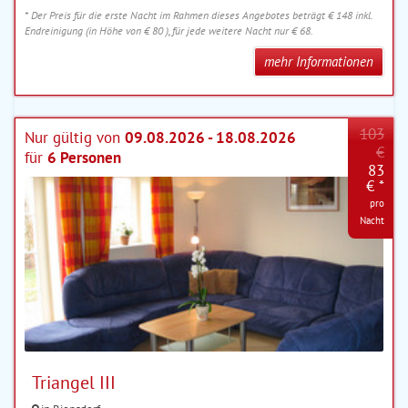
* Der Preis für die erste Nacht im Rahmen dieses Angebotes beträgt € 148 inkl.
Endreinigung (in Höhe von € 80 ), für jede weitere Nacht nur € 68.
mehr Informationen
103
Nur gültig von
09.08.2026 - 18.08.2026
€
für
6 Personen
83
€ *
pro
Nacht
Triangel III