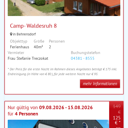
Camp- Waldesruh 8
in Behrensdorf
Objekttyp
Größe
Personen
Ferienhaus
40m²
2
Vermieter
Buchungstelefon
Frau Stefanie Treczokat
04381 - 8555
* Der Preis für die erste Nacht im Rahmen dieses Angebotes beträgt € 175 inkl.
Endreinigung (in Höhe von € 80 ), für jede weitere Nacht nur € 95.
mehr Informationen
149
Nur gültig von
09.08.2026 - 15.08.2026
€
für
4 Personen
125
€ *