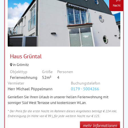
pro
Nacht
Haus Grüntal
in Grömitz
Objekttyp
Größe
Personen
Ferienwohnung
52m²
4
Vermieter
Buchungstelefon
Herr Michael Pöppelmann
0179 - 5004266
Genießen Sie Ihren Urlaub in unserer hellen Ferienwohnung mit
sonniger Süd West Terrasse und kostenlosen WLan.
* Der Preis für die erste Nacht im Rahmen dieses Angebotes beträgt € 224 inkl.
Endreinigung (in Höhe von € 99 ), für jede weitere Nacht nur € 125.
mehr Informationen