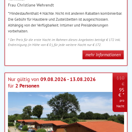
Frau Christiane Wehrendt
*Mindestaufenthalt 4 Nächte. Nicht mit anderen Rabatten kombinierbar.
Die Gebühr für Haustiere und Zustellbetten ist ausgeschlossen.
Abhängig von der Verfügbarkeit. Irrtümer und Preisänderungen
vorbehalten.
* Der Preis für die erste Nacht im Rahmen dieses Angebotes beträgt € 172 inkl.
Endreinigung (in Höhe von € 0 ), für jede weitere Nacht nur € 172.
mehr Informationen
110
Nur gültig von
09.08.2026 - 13.08.2026
€
für
2 Personen
95
€ *
pro
Nacht