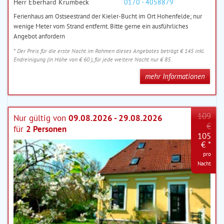
Herr Eberhard Krumbeck
0170 - 4058879
Ferienhaus am Ostseestrand der Kieler-Bucht im Ort Hohenfelde; nur
wenige Meter vom Strand entfernt. Bitte gerne ein ausführliches
Angebot anfordern
* Der Preis für die erste Nacht im Rahmen dieses Angebotes beträgt € 145 inkl.
Endreinigung (in Höhe von € 60 ), für jede weitere Nacht nur € 85.
mehr Informationen
109
Nur gültig von
09.08.2026 - 29.08.2026
€
für
2 Personen
105
€ *
pro
Nacht