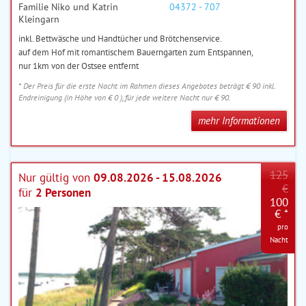
Familie Niko und Katrin
04372 - 707
Kleingarn
inkl. Bettwäsche und Handtücher und Brötchenservice.
auf dem Hof mit romantischem Bauerngarten zum Entspannen,
nur 1km von der Ostsee entfernt
* Der Preis für die erste Nacht im Rahmen dieses Angebotes beträgt € 90 inkl.
Endreinigung (in Höhe von € 0 ), für jede weitere Nacht nur € 90.
mehr Informationen
125
Nur gültig von
09.08.2026 - 15.08.2026
€
für
2 Personen
100
€ *
pro
Nacht