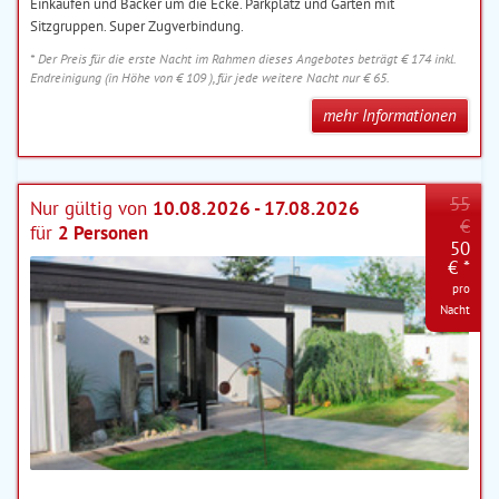
Einkaufen und Bäcker um die Ecke. Parkplatz und Garten mit
Sitzgruppen. Super Zugverbindung.
* Der Preis für die erste Nacht im Rahmen dieses Angebotes beträgt € 174 inkl.
Endreinigung (in Höhe von € 109 ), für jede weitere Nacht nur € 65.
mehr Informationen
55
Nur gültig von
10.08.2026 - 17.08.2026
€
für
2 Personen
50
€ *
pro
Nacht