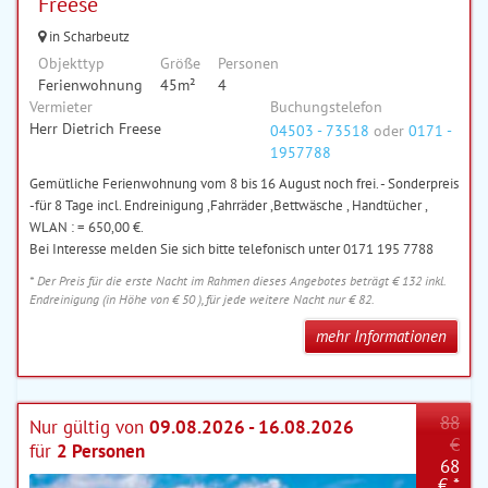
Freese
in Scharbeutz
Objekttyp
Größe
Personen
Ferienwohnung
45m²
4
Vermieter
Buchungstelefon
Herr Dietrich Freese
04503 - 73518
oder
0171 -
1957788
Gemütliche Ferienwohnung vom 8 bis 16 August noch frei. - Sonderpreis
-für 8 Tage incl. Endreinigung ,Fahrräder ,Bettwäsche , Handtücher ,
WLAN : = 650,00 €.
Bei Interesse melden Sie sich bitte telefonisch unter 0171 195 7788
* Der Preis für die erste Nacht im Rahmen dieses Angebotes beträgt € 132 inkl.
Endreinigung (in Höhe von € 50 ), für jede weitere Nacht nur € 82.
mehr Informationen
88
Nur gültig von
09.08.2026 - 16.08.2026
€
für
2 Personen
68
€ *