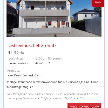
Nacht
Ostseemuschel Grömitz
in Grömitz
Objekttyp
Größe
Personen
Ferienwohnung
40m²
2
Vermieter
Frau Doris Gedenk-Carl
Toplage strandnahe Terrassenwohnung für 1-2 Personen, kleiner Hund
auf Anfrage möglich
* Der Preis für die erste Nacht im Rahmen dieses Angebotes beträgt € 175 inkl.
Endreinigung (in Höhe von € 70 ), für jede weitere Nacht nur € 105.
mehr Informationen