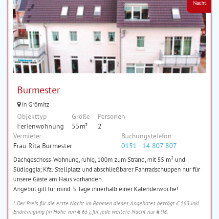
Nacht
Burmester
in Grömitz
Objekttyp
Größe
Personen
Ferienwohnung
55m²
2
Vermieter
Buchungstelefon
Frau Rita Burmester
0151 - 14 807 807
Dachgeschoss-Wohnung, ruhig, 100m zum Strand, mit 55 m² und
Südloggia; Kfz.-Stellplatz und abschließbarer Fahrradschuppen nur für
unsere Gäste am Haus vorhanden.
Angebot gilt für mind. 5 Tage innerhalb einer Kalenderwoche!
* Der Preis für die erste Nacht im Rahmen dieses Angebotes beträgt € 163 inkl.
Endreinigung (in Höhe von € 65 ), für jede weitere Nacht nur € 98.