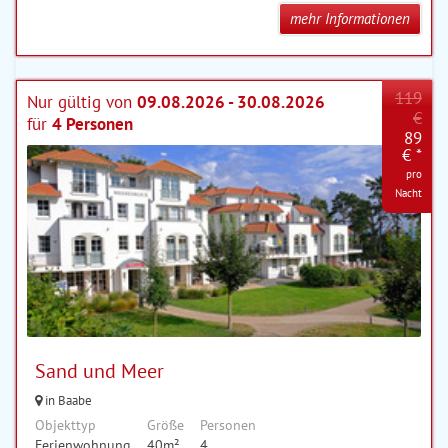
mehr Informationen
119
Nur gültig von
09.08.2026 - 30.08.2026
€
für
4 Personen
89
€ *
pro
Nacht
Sand und Meer
in Baabe
Objekttyp
Größe
Personen
Ferienwohnung
40m²
4