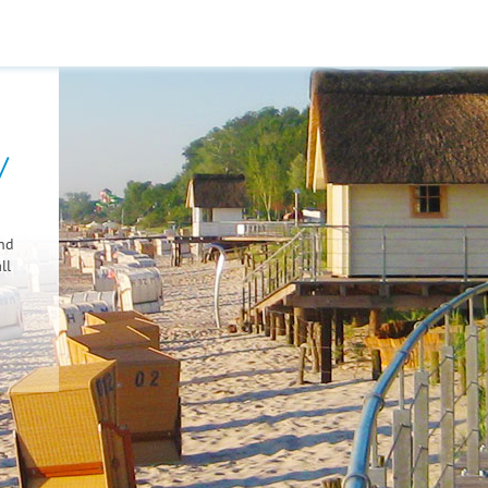
/
nd
ll