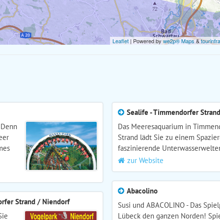
Leaflet
| Powered by
we2p® Maps
&
tourinfr
Sealife - Timmendorfer Stran
 Denn
Das Meeresaquarium in Timmen
eer
Strand lädt Sie zu einem Spazie
imes
faszinierende Unterwasserwelten
zur Website
Abacolino
rfer Strand / Niendorf
Susi und ABACOLINO - Das Spielp
Sie
Lübeck den ganzen Norden! Spie