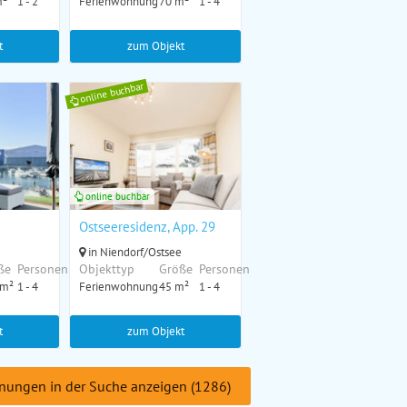
m²
1 - 2
Ferienwohnung
70 m²
1 - 4
t
zum Objekt
online buchbar
online buchbar
Ostseeresidenz, App. 29
in Niendorf/Ostsee
ße
Personen
Objekttyp
Größe
Personen
 m²
1 - 4
Ferienwohnung
45 m²
1 - 4
t
zum Objekt
nungen in der Suche anzeigen (1286)