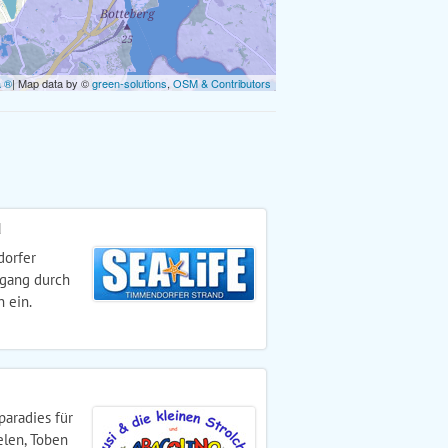
a ®
| Map data by ©
green-solutions
,
OSM & Contributors
d
dorfer
rgang durch
 ein.
aradies für
len, Toben