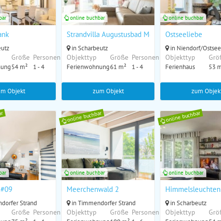
bar
online buchbar
online buchbar
omente"
ank
Strandvilla Augustusbad Morgenstern
Ostseeliebe
eutz
in Scharbeutz
in Niendorf/Ostsee
Größe
Personen
Objekttyp
Größe
Personen
Objekttyp
Grö
nung
54 m²
1 - 4
Ferienwohnung
61 m²
1 - 4
Ferienhaus
53 
um Objekt
zum Objekt
zum Objek
ar
online buchbar
online buchbar
bar
online buchbar
online buchbar
 #09
Meerchenwald 2
Himmelsleuchten
dorfer Strand
in Timmendorfer Strand
in Scharbeutz
Größe
Personen
Objekttyp
Größe
Personen
Objekttyp
Grö