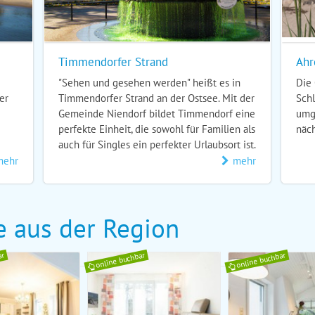
Timmendorfer Strand
Ahr
"Sehen und gesehen werden" heißt es in
Die
er
Timmendorfer Strand an der Ostsee. Mit der
Sch
Gemeinde Niendorf bildet Timmendorf eine
umg
perfekte Einheit, die sowohl für Familien als
näch
auch für Singles ein perfekter Urlaubsort ist.
mehr
mehr
e aus der Region
ar
online buchbar
online buchbar