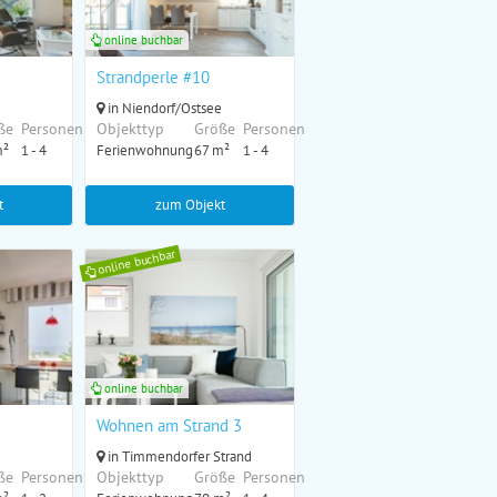
online buchbar
Strandperle #10
in Niendorf/Ostsee
ße
Personen
Objekttyp
Größe
Personen
m²
1 - 4
Ferienwohnung
67 m²
1 - 4
t
zum Objekt
online buchbar
online buchbar
Wohnen am Strand 3
in Timmendorfer Strand
ße
Personen
Objekttyp
Größe
Personen