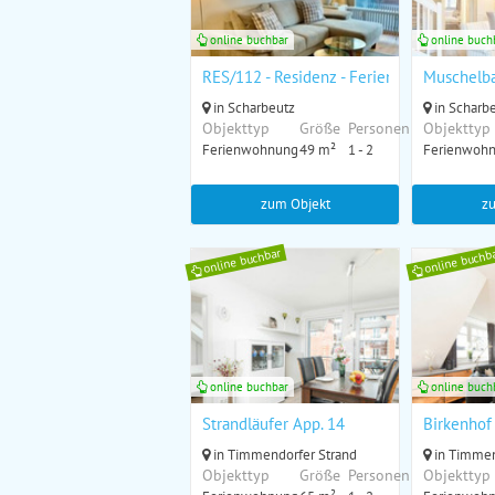
online buchbar
online buch
RES/112 - Residenz - Ferienwohnung "M
Muschelb
in Scharbeutz
in Scharb
Objekttyp
Größe
Personen
Objekttyp
Ferienwohnung
49 m²
1 - 2
Ferienwoh
zum Objekt
z
online buchbar
online buchb
online buchbar
online buch
Strandläufer App. 14
Birkenhof
in Timmendorfer Strand
in Timmen
Objekttyp
Größe
Personen
Objekttyp