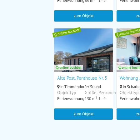
Ferienwohnung
65 m²
1 - 2
Ferienwoh
zum Objekt
z
online buchbar
online buchb
online buchbar
online buch
Alte Post, Penthouse Nr. 5
Wohnung 
in Timmendorfer Strand
in Scharb
Objekttyp
Größe
Personen
Objekttyp
Ferienwohnung
130 m²
1 - 4
Ferienwoh
zum Objekt
z