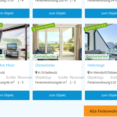
nung
75 m²
1 - 4
Ferienwohnung
100 m²
1 - 6
Ferienwohnung
54 
um Objekt
zum Objekt
zum Objek
ar
online buchbar
online buchbar
bar
online buchbar
online buchbar
Am Meer
Ostseeliebe
Hafenloge
eutz
in Scharbeutz
in Niendorf/Ostsee
Größe
Personen
Objekttyp
Größe
Personen
Objekttyp
Grö
nung
46 m²
1 - 3
Ferienwohnung
66 m²
1 - 3
Ferienwohnung
110
um Objekt
zum Objekt
zum Objek
Alle Ferienwoh