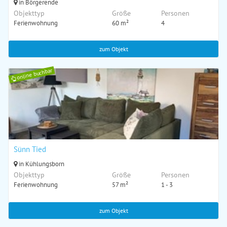
in Börgerende
Objekttyp
Größe
Personen
Ferienwohnung
60 m²
4
zum Objekt
online buchbar
Sünn Tied
in Kühlungsborn
Objekttyp
Größe
Personen
Ferienwohnung
57 m²
1 - 3
zum Objekt