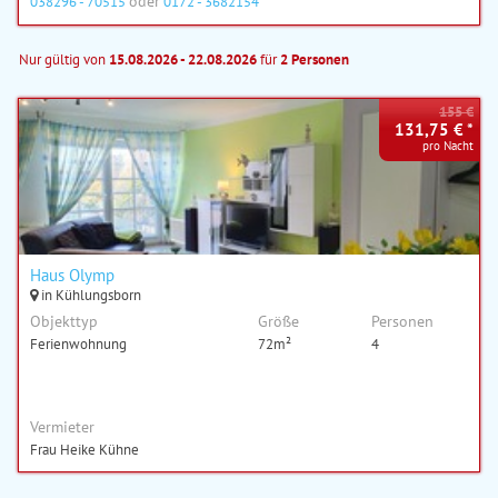
oder
038296 - 70515
0172 - 3682154
Nur gültig von
15.08.2026 - 22.08.2026
für
2 Personen
155 €
131,75 € *
pro Nacht
Haus Olymp
in Kühlungsborn
Objekttyp
Größe
Personen
Ferienwohnung
72m²
4
Vermieter
Frau Heike Kühne