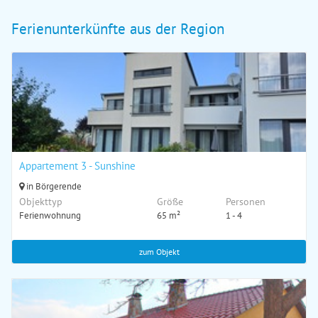
Ferienunterkünfte aus der Region
Appartement 3 - Sunshine
in Börgerende
Objekttyp
Größe
Personen
Ferienwohnung
65 m²
1 - 4
zum Objekt