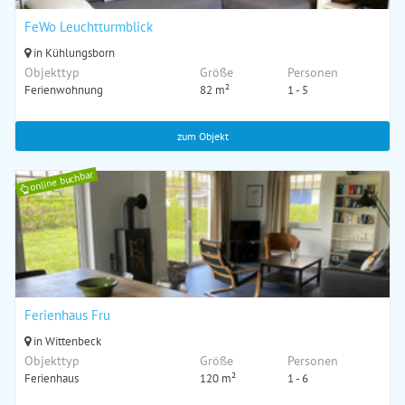
FeWo Leuchtturmblick
in Kühlungsborn
Objekttyp
Größe
Personen
Ferienwohnung
82 m²
1 - 5
zum Objekt
online buchbar
Ferienhaus Fru
in Wittenbeck
Objekttyp
Größe
Personen
Ferienhaus
120 m²
1 - 6