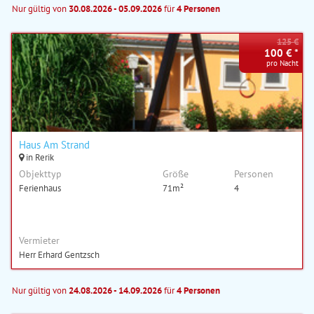
Nur gültig von
30.08.2026 - 05.09.2026
für
4 Personen
125 €
100 € *
pro Nacht
Haus Am Strand
in Rerik
Objekttyp
Größe
Personen
Ferienhaus
71m²
4
Vermieter
Herr Erhard Gentzsch
Nur gültig von
24.08.2026 - 14.09.2026
für
4 Personen