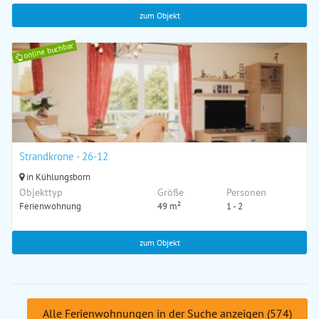
zum Objekt
online buchbar
Strandkrone - 26-12
in Kühlungsborn
Objekttyp
Größe
Personen
Ferienwohnung
49 m²
1 - 2
zum Objekt
Alle Ferienwohnungen in der Suche anzeigen (574)