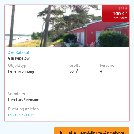
125 €
100 € *
pro Nacht
Am Salzhaff
in Pepelow
Objekttyp
Größe
Personen
Ferienwohnung
50m²
4
Vermieter
Herr Lars Seemann
Buchungstelefon
0151 - 57711041
... alle Last-Minute-Angebote