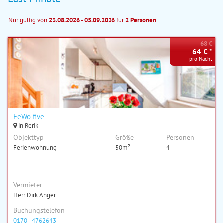
Nur gültig von
23.08.2026 - 05.09.2026
für
2 Personen
68 €
64 € *
pro Nacht
FeWo five
in Rerik
Objekttyp
Größe
Personen
Ferienwohnung
50m²
4
Vermieter
Herr Dirk Anger
Buchungstelefon
0170 - 4762643