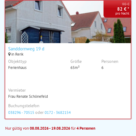
90 €
82 € *
pro Nacht
Sanddornweg 19 d
in Rerik
Objekttyp
Größe
Personen
Ferienhaus
65m²
6
Vermieter
Frau Renate Schönefeld
Buchungstelefon
oder
038296 - 70515
0172 - 3682154
Nur gültig von
08.08.2026 - 19.08.2026
für
4 Personen