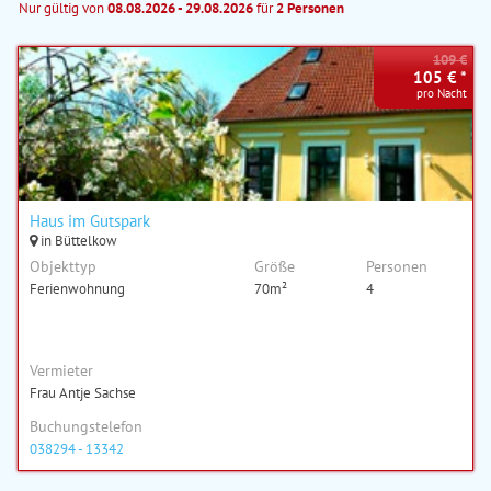
Nur gültig von
08.08.2026 - 29.08.2026
für
2 Personen
109 €
105 € *
pro Nacht
Haus im Gutspark
in Büttelkow
Objekttyp
Größe
Personen
Ferienwohnung
70m²
4
Vermieter
Frau Antje Sachse
Buchungstelefon
038294 - 13342