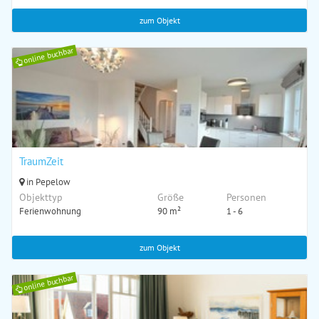
zum Objekt
online buchbar
TraumZeit
in Pepelow
Objekttyp
Größe
Personen
Ferienwohnung
90 m²
1 - 6
zum Objekt
online buchbar