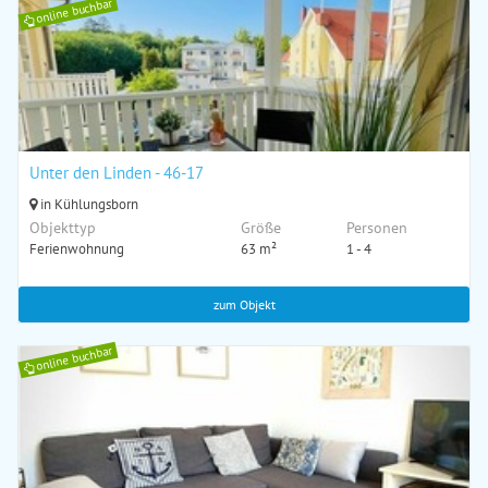
online buchbar
Unter den Linden - 46-17
in Kühlungsborn
Objekttyp
Größe
Personen
Ferienwohnung
63 m²
1 - 4
zum Objekt
online buchbar