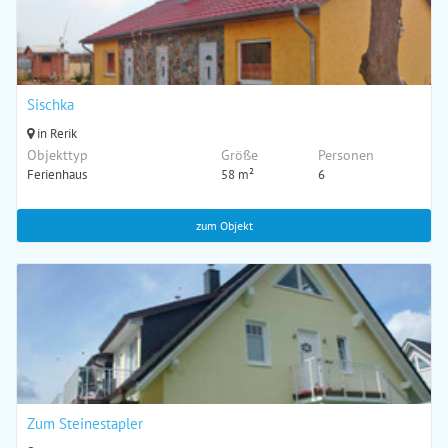
Sischka
in Rerik
Objekttyp
Größe
Personen
Ferienhaus
58 m²
6
zum Objekt
Zum Steinestapler