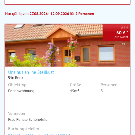
Nur gültig von
27.08.2026 - 12.09.2026
für
2 Personen
65 €
60 € *
pro Nacht
Uns hus an ´ne Steilküst
in Rerik
Objekttyp
Größe
Personen
Ferienwohnung
45m²
3
Vermieter
Frau Renate Schönefeld
Buchungstelefon