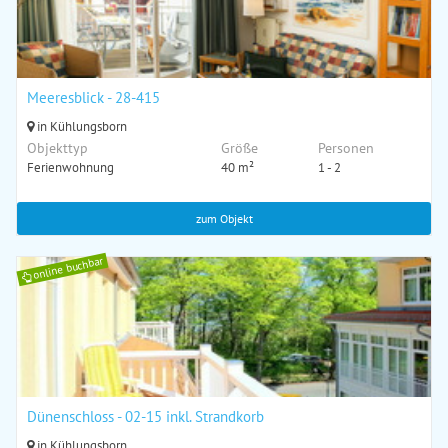
Meeresblick - 28-415
in Kühlungsborn
Objekttyp
Größe
Personen
Ferienwohnung
40 m²
1 - 2
zum Objekt
online buchbar
Dünenschloss - 02-15 inkl. Strandkorb
in Kühlungsborn