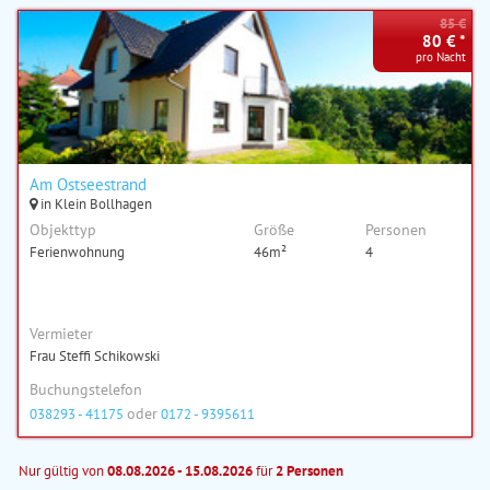
85 €
80 € *
pro Nacht
Am Ostseestrand
in Klein Bollhagen
Objekttyp
Größe
Personen
Ferienwohnung
46m²
4
Vermieter
Frau Steffi Schikowski
Buchungstelefon
oder
038293 - 41175
0172 - 9395611
Nur gültig von
08.08.2026 - 15.08.2026
für
2 Personen