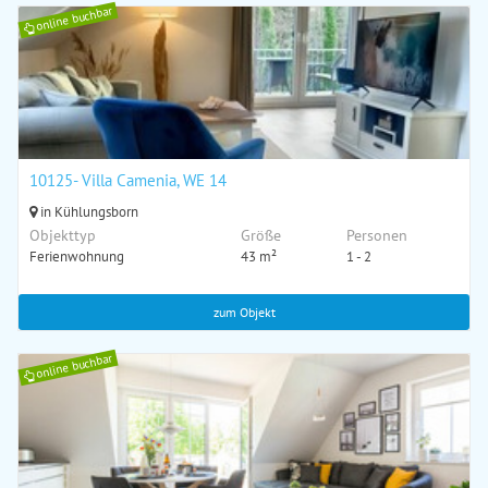
online buchbar
10125- Villa Camenia, WE 14
in Kühlungsborn
Objekttyp
Größe
Personen
Ferienwohnung
43 m²
1 - 2
zum Objekt
online buchbar