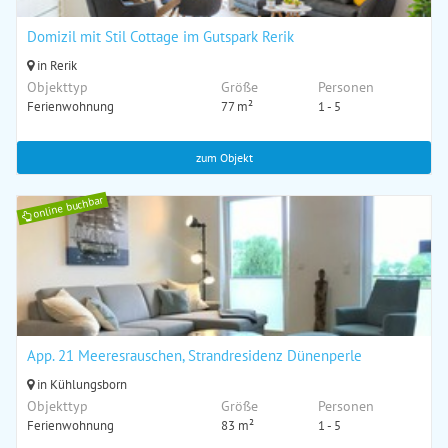
Domizil mit Stil Cottage im Gutspark Rerik
in Rerik
Objekttyp
Größe
Personen
Ferienwohnung
77 m²
1 - 5
zum Objekt
online buchbar
App. 21 Meeresrauschen, Strandresidenz Dünenperle
in Kühlungsborn
Objekttyp
Größe
Personen
Ferienwohnung
83 m²
1 - 5