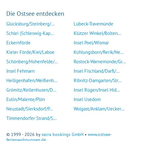
Die Ostsee entdecken
Glücksburg/Steinberg/...
Lübeck-Travemünde
Schlei (Schleswig-Kap...
Klützer Winkel/Bolten...
Eckernförde
Insel Poel/Wismar
Kieler Förde/Kiel/Laboe
Kühlungsborn/Rerik/Ne...
Schönberg/Hohenfelde/...
Rostock-Warnemünde/Gr...
Insel Fehmarn
Insel Fischland/Darß/...
Heiligenhafen/Weißenh...
Ribnitz-Damgarten/Str...
Grömitz/Kellenhusen/D...
Insel Rügen/Insel Hid...
Eutin/Malente/Plön
Insel Usedom
Neustadt/Sierksdorf/P...
Wolgast/Anklam/Uecker...
Timmendorfer Strand/S...
© 1999 - 2026 by
secra bookings GmbH
•
www.ostsee-
ferienwohnungen.de