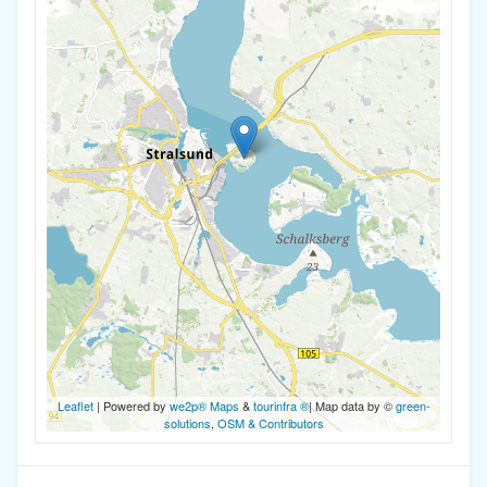
Leaflet
| Powered by
we2p® Maps
&
tourinfra ®
| Map data by ©
green-
solutions
,
OSM & Contributors