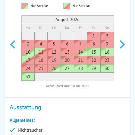
Nur Anreise
Nur Abreise
August 2026
Mo
Di
Mi
Do
Fr
Sa
So
Mo
Di
1
2
1
3
4
5
6
7
8
9
7
8
10
11
12
13
14
15
16
14
1
17
18
19
20
21
22
23
21
2
24
25
26
27
28
29
30
28
2
31
Aktualisiert am: 10.08.2026
Ausstattung
Allgemeines:
Nichtraucher