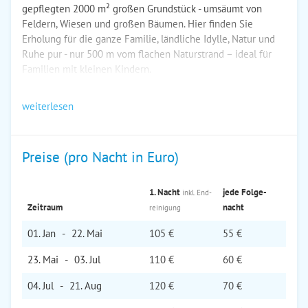
gepflegten 2000 m² großen Grundstück - umsäumt von
Feldern, Wiesen und großen Bäumen. Hier finden Sie
Erholung für die ganze Familie, ländliche Idylle, Natur und
Ruhe pur - nur 500 m vom flachen Naturstrand – ideal für
Familien mit kleinen Kindern.
weiterlesen
Preise (pro Nacht in Euro)
1. Nacht
jede Folge­
inkl. End­
Zeitraum
nacht
reinigung
01. Jan
-
22. Mai
105 €
55 €
23. Mai
-
03. Jul
110 €
60 €
04. Jul
-
21. Aug
120 €
70 €