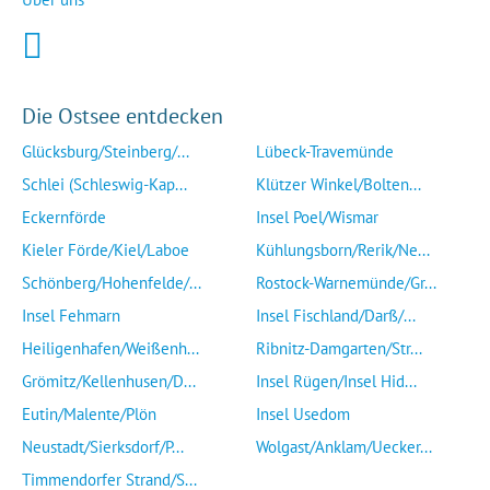
Die Ostsee entdecken
Glücksburg/Steinberg/...
Lübeck-Travemünde
Schlei (Schleswig-Kap...
Klützer Winkel/Bolten...
Eckernförde
Insel Poel/Wismar
Kieler Förde/Kiel/Laboe
Kühlungsborn/Rerik/Ne...
Schönberg/Hohenfelde/...
Rostock-Warnemünde/Gr...
Insel Fehmarn
Insel Fischland/Darß/...
Heiligenhafen/Weißenh...
Ribnitz-Damgarten/Str...
Grömitz/Kellenhusen/D...
Insel Rügen/Insel Hid...
Eutin/Malente/Plön
Insel Usedom
Neustadt/Sierksdorf/P...
Wolgast/Anklam/Uecker...
Timmendorfer Strand/S...