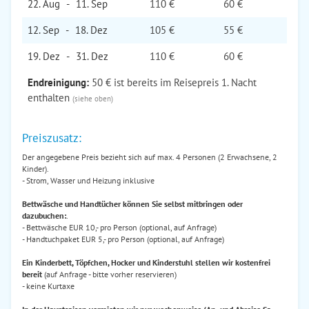
22. Aug
-
11. Sep
110 €
60 €
12. Sep
-
18. Dez
105 €
55 €
19. Dez
-
31. Dez
110 €
60 €
Endreinigung:
50 € ist bereits im Reisepreis 1. Nacht
enthalten
(siehe oben)
Preiszusatz:
Der angegebene Preis bezieht sich auf max. 4 Personen (2 Erwachsene, 2
Kinder).
- Strom, Wasser und Heizung inklusive
Bettwäsche und Handtücher können Sie selbst mitbringen oder
dazubuchen:
.
- Bettwäsche EUR 10,- pro Person (optional, auf Anfrage)
- Handtuchpaket EUR 5,- pro Person (optional, auf Anfrage)
Ein Kinderbett, Töpfchen, Hocker und Kinderstuhl stellen wir kostenfrei
bereit
(auf Anfrage - bitte vorher reservieren)
- keine Kurtaxe