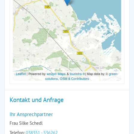
Leaflet
| Powered by
we2p® Maps
&
tourinfra ®
| Map data by ©
green-
solutions
,
OSM & Contributors
Kontakt und Anfrage
Ihr Ansprechpartner
Frau Silke Schedl
Telefon:
038351 - 536262