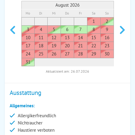
August 2026
Mo
Di
Mi
Do
Fr
Sa
So
Mo
Di
1
2
1
3
4
5
6
7
8
9
7
8
10
11
12
13
14
15
16
14
1
17
18
19
20
21
22
23
21
2
24
25
26
27
28
29
30
28
2
31
Aktualisiert am: 26.07.2026
Ausstattung
Allgemeines:
Allergikerfreundlich
Nichtraucher
Haustiere verboten