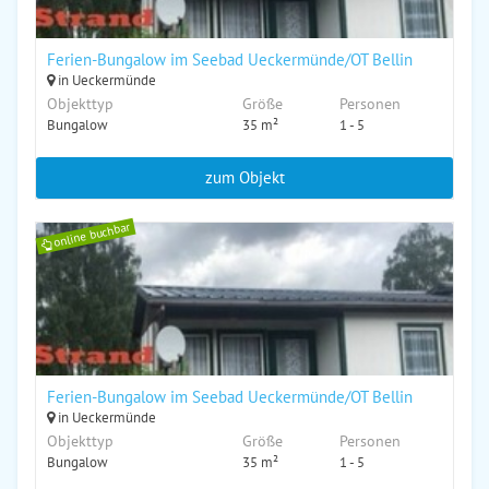
Ferien-Bungalow im Seebad Ueckermünde/OT Bellin
in Ueckermünde
Objekttyp
Größe
Personen
Bungalow
35 m²
1 - 5
zum Objekt
online buchbar
Ferien-Bungalow im Seebad Ueckermünde/OT Bellin
in Ueckermünde
Objekttyp
Größe
Personen
Bungalow
35 m²
1 - 5