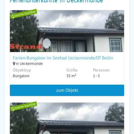
Ferienunterkünfte in Ueckermünde
online buchbar
Ferien-Bungalow im Seebad Ueckermünde/OT Bellin
in Ueckermünde
Objekttyp
Größe
Personen
Bungalow
35 m²
1 - 5
zum Objekt
online buchbar