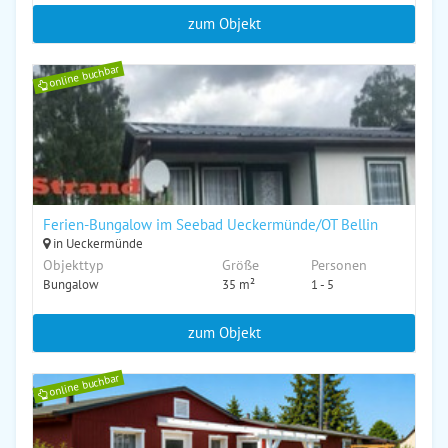
zum Objekt
online buchbar
Ferien-Bungalow im Seebad Ueckermünde/OT Bellin
in Ueckermünde
Objekttyp
Größe
Personen
Bungalow
35 m²
1 - 5
zum Objekt
online buchbar